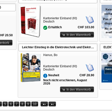
)
Kartonierter Einband (Kt)
Deutsch
CHF 103.00
Erhältlich
In den Warenkorb
HF 20.50
renkorb
Leichter Einstieg in die Elektrotechnik und Elektronik - Einstieg und Praxis mit vielen praktischen Beispielen
ELEK
Hanus, Bo
Kartonierter Einband (Kt)
Deutsch
CHF 28.90
Neuheit
Noch nicht erschienen, August
2026
In den Warenkorb
4
5
6
7
8
9
10