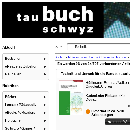
-- -- Technik
Suche
Aktuell
Bücher
>
Naturwissenschaften / Informatik/Technik
>
Bestseller
Es werden 96 von 34’707 vorhandenen Artik
eReaders / Zubehör
Technik und Umwelt für die Berufsmaturit
Neuheiten
Hürlimann, Regina / Volken, 
Rubriken
Grigoleit, Andrea
Kartonierter Einband (Kt)
Bücher
Deutsch
Lernen / Pädagogik
C
Lieferbar in ca. 5-10
eBooks / eReaders
Arbeitstagen
Hörbücher
In den Wa
Software / Games /