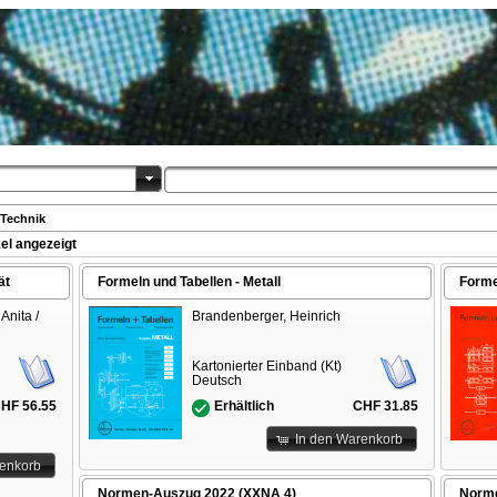
Technik
el angezeigt
ät
Formeln und Tabellen - Metall
Forme
Anita /
Brandenberger, Heinrich
Kartonierter Einband (Kt)
Deutsch
HF 56.55
CHF 31.85
Erhältlich
In den Warenkorb
renkorb
Normen-Auszug 2022 (XXNA 4)
Norme