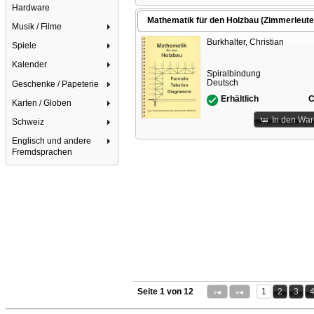
Hardware
Mathematik für den Holzbau (Zimmerleute
Musik / Filme
Burkhalter, Christian
Spiele
Kalender
Spiralbindung
Deutsch
Geschenke / Papeterie
C
Erhältlich
Karten / Globen
In den Wa
Schweiz
Englisch und andere
Fremdsprachen
Seite 1 von 12
1
2
3