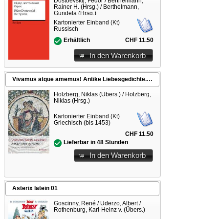
Dostoevskij, Fëdor / Berthelmann,
Rainer H. (Hrsg.) / Berthelmann,
Gundela (Hrsg.)
Kartonierter Einband (Kt)
Russisch
CHF 11.50
Erhältlich
In den Warenkorb
Vivamus atque amemus! Antike Liebesgedichte. Griechisch/Lateinisch/Deutsch
Holzberg, Niklas (Übers.) / Holzberg,
Niklas (Hrsg.)
Kartonierter Einband (Kt)
Griechisch (bis 1453)
CHF 11.50
Lieferbar in 48 Stunden
In den Warenkorb
Asterix latein 01
Goscinny, René / Uderzo, Albert /
Rothenburg, Karl-Heinz v. (Übers.)