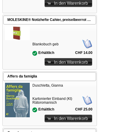
In den Warenkorb
MOLESKINE® Notizhefte Cahier, preiselbeerrot blanko
Blankobuch geb
CHF 14.00
Erhältlich
In den Warenkorb
Affers da famiglia
Duschletta, Gianna
Kartonierter Einband (Kt)
Rätoromanisch
CHF 25.00
Erhältlich
In den Warenkorb