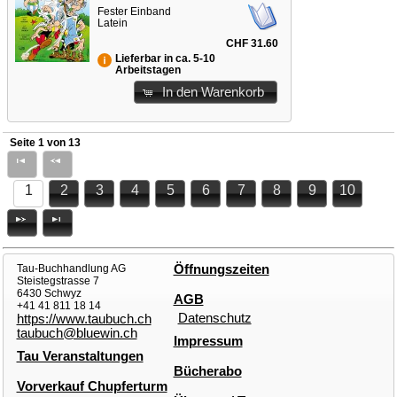
Fester Einband
Latein
CHF 31.60
Lieferbar in ca. 5-10
Arbeitstagen
In den Warenkorb
Seite 1 von 13
1
2
3
4
5
6
7
8
9
10
Tau-Buchhandlung AG
Öffnungszeiten
Steistegstrasse 7
6430 Schwyz
AGB
+41 41 811 18 14
Datenschutz
https://www.taubuch.ch
taubuch@bluewin.ch
Impressum
Tau Veranstaltungen
Bücherabo
Vorverkauf Chupferturm