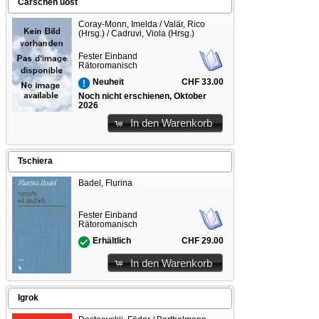
Carschen uost
Coray-Monn, Imelda / Valär, Rico
(Hrsg.) / Cadruvi, Viola (Hrsg.)
Fester Einband
Rätoromanisch
CHF 33.00
Neuheit
Noch nicht erschienen, Oktober
2026
In den Warenkorb
Tschiera
Badel, Flurina
Fester Einband
Rätoromanisch
CHF 29.00
Erhältlich
In den Warenkorb
Igrok