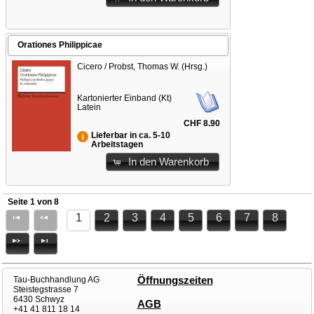
Orationes Philippicae
Cicero / Probst, Thomas W. (Hrsg.)
Kartonierter Einband (Kt)
Latein
CHF 8.90
Lieferbar in ca. 5-10
Arbeitstagen
In den Warenkorb
Seite 1 von 8
1
2
3
4
5
6
7
8
Tau-Buchhandlung AG
Öffnungszeiten
Steistegstrasse 7
6430 Schwyz
AGB
+41 41 811 18 14