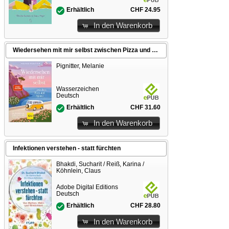
CHF 24.95
Erhältlich
In den Warenkorb
Wiedersehen mit mir selbst zwischen Pizza und Aperol
Pignitter, Melanie
Wasserzeichen
Deutsch
CHF 31.60
Erhältlich
In den Warenkorb
Infektionen verstehen - statt fürchten
Bhakdi, Sucharit / Reiß, Karina /
Köhnlein, Claus
Adobe Digital Editions
Deutsch
CHF 28.80
Erhältlich
In den Warenkorb