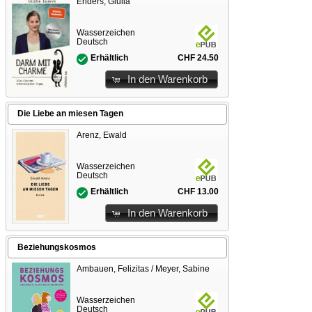
Enders, Giulia
Wasserzeichen
Deutsch
CHF 24.50
Erhältlich
In den Warenkorb
Die Liebe an miesen Tagen
Arenz, Ewald
Wasserzeichen
Deutsch
CHF 13.00
Erhältlich
In den Warenkorb
Beziehungskosmos
Ambauen, Felizitas / Meyer, Sabine
Wasserzeichen
Deutsch