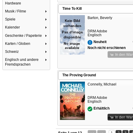
Hardware
Time To Kill
Musik / Filme
Barton, Beverly
Spiele
Kalender
DRM Adobe
Englisch
Geschenke / Papeterie
Neuheit
Karten / Globen
Noch nicht erschienen
Schweiz
In den Wa
Englisch und andere
Fremdsprachen
The Proving Ground
Connelly, Michael
DRM Adobe
Englisch
Erhältlich
In den Wa