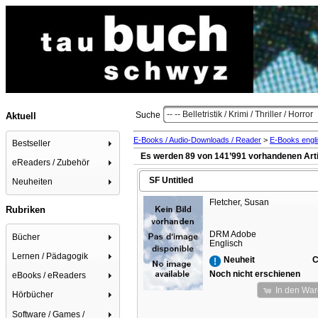
-- -- Belletristik / Krimi / Thriller / Horror
Suche
Aktuell
E-Books / Audio-Downloads / Reader
>
E-Books engl
Bestseller
Es werden 89 von 141’991 vorhandenen Arti
eReaders / Zubehör
SF Untitled
Neuheiten
Fletcher, Susan
Rubriken
DRM Adobe
Bücher
Englisch
Lernen / Pädagogik
C
Neuheit
Noch nicht erschienen
eBooks / eReaders
In den Wa
Hörbücher
Software / Games /