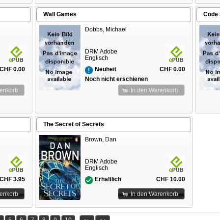
Wall Games
Code 
Dobbs, Michael
DRM Adobe
Englisch
CHF 0.00
CHF 0.00
Neuheit
Noch nicht erschienen
renkorb
In den Warenkorb
The Secret of Secrets
Brown, Dan
DRM Adobe
Englisch
CHF 3.95
CHF 10.00
Erhältlich
renkorb
In den Warenkorb