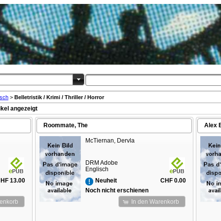
isch
>
Belletristik / Krimi / Thriller / Horror
kel angezeigt
Roommate, The
Alex 
McTiernan, Dervla
DRM Adobe
Englisch
HF 13.00
CHF 0.00
Neuheit
Noch nicht erschienen
renkorb
In den Warenkorb